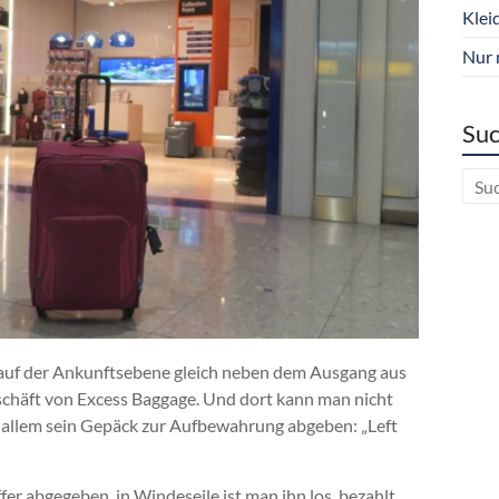
Klei
Nur 
Suc
 auf der Ankunftsebene gleich neben dem Ausgang aus
chäft von Excess Baggage. Und dort kann man nicht
 allem sein Gepäck zur Aufbewahrung abgeben: „Left
er abgegeben, in Windeseile ist man ihn los, bezahlt