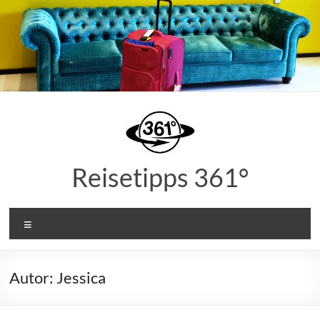
Zum
Inhalt
springen
Reisetipps 361°
Menü
Autor:
Jessica