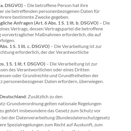
t. a. DSGVO)
– Die betroffene Person hat ihre
 der sie betreffenden personenbezogenen Daten für
ehrere bestimmte Zwecke gegeben.
liche Anfragen (Art. 6 Abs. 1 S. 1 lit. b. DSGVO)
– Die
 eines Vertrags, dessen Vertragspartei die betroffene
g vorvertraglicher Maßnahmen erforderlich, die auf
rfolgen.
Abs. 1 S. 1 lit. c. DSGVO)
– Die Verarbeitung ist zur
ichtung erforderlich, der der Verantwortliche
. 1 S. 1 lit. f. DSGVO)
– Die Verarbeitung ist zur
sen des Verantwortlichen oder eines Dritten
teressen oder Grundrechte und Grundfreiheiten der
utz personenbezogener Daten erfordern, überwiegen.
 Deutschland
: Zusätzlich zu den
tz-Grundverordnung gelten nationale Regelungen
zu gehört insbesondere das Gesetz zum Schutz vor
bei der Datenverarbeitung (Bundesdatenschutzgesetz
re Spezialregelungen zum Recht auf Auskunft, zum