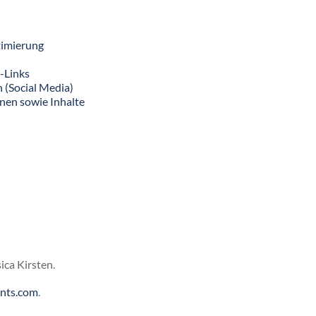
timierung
e-Links
 (Social Media)
nen sowie Inhalte
ica Kirsten.
nts.com
.