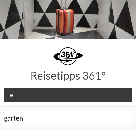
Zum
Inhalt
springen
Reisetipps 361°
Menü
garten