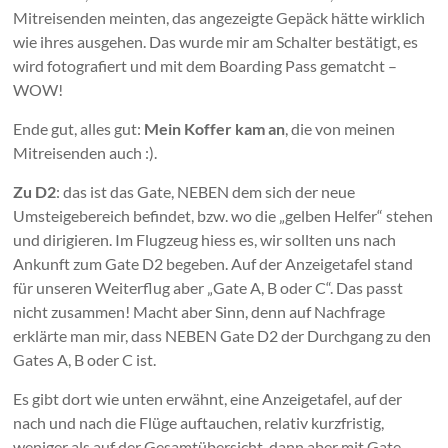
Mitreisenden meinten, das angezeigte Gepäck hätte wirklich
wie ihres ausgehen. Das wurde mir am Schalter bestätigt, es
wird fotografiert und mit dem Boarding Pass gematcht –
WOW!
Ende gut, alles gut:
Mein Koffer kam an
, die von meinen
Mitreisenden auch :).
Zu D2
: das ist das Gate, NEBEN dem sich der neue
Umsteigebereich befindet, bzw. wo die „gelben Helfer“ stehen
und dirigieren. Im Flugzeug hiess es, wir sollten uns nach
Ankunft zum Gate D2 begeben. Auf der Anzeigetafel stand
für unseren Weiterflug aber „Gate A, B oder C“. Das passt
nicht zusammen! Macht aber Sinn, denn auf Nachfrage
erklärte man mir, dass NEBEN Gate D2 der Durchgang zu den
Gates A, B oder C ist.
Es gibt dort wie unten erwähnt, eine Anzeigetafel, auf der
nach und nach die Flüge auftauchen, relativ kurzfristig,
weniger als auf der Gesamtübersicht, dann aber mit Gate.